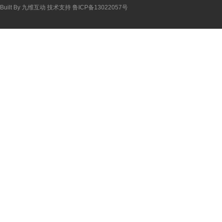
Built By
九维互动
技术支持
鲁ICP备13022057号