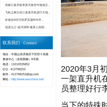
张家口直升机草原天路空中旅游正...
飞机之家出动三架直升机进行大地...
价值近600万的罗宾逊R44开...
花漾九江-追浔清明-最美人间四...
联系我们 Contact
地址：中国山东济南历下区经十东路
奥体中心（东荷西柳）8号馆
电话：13210535852
2020年3
Q Q：413799253
邮件：413799253@qq.com
一架直升机
网站：
http://www.aerochina.net/
员整理好行
当下的特殊