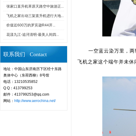
张家口直升机草原天路空中旅游正...
飞机之家出动三架直升机进行大地...
价值近600万的罗宾逊R44开...
花漾九江-追浔清明-最美人间四...
一空蓝云染万里，两
联系我们 Contact
飞机之家这个端午并未休
地址：中国山东济南历下区经十东路
奥体中心（东荷西柳）8号馆
电话：13210535852
Q Q：413799253
邮件：413799253@qq.com
网站：
http://www.aerochina.net/