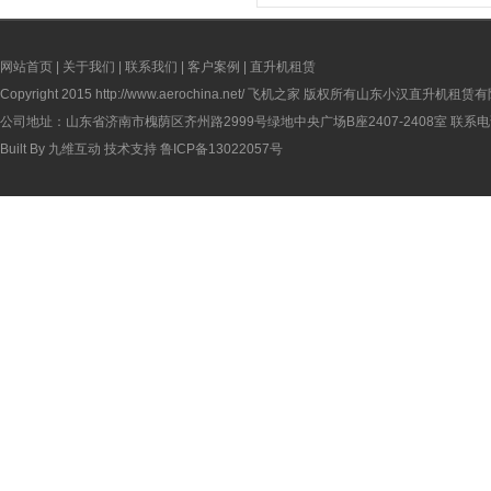
网站首页
|
关于我们
|
联系我们
|
客户案例
|
直升机租赁
Copyright 2015
http://www.aerochina.net/
飞机之家 版权所有山东小汉直升机租赁有
公司地址：山东省济南市槐荫区齐州路2999号绿地中央广场B座2407-2408室 联系电话：
Built By
九维互动
技术支持
鲁ICP备13022057号