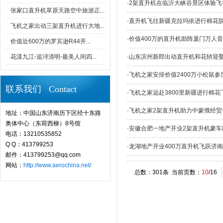
·
2架直升机在临沂大峡谷景区体验飞
张家口直升机草原天路空中旅游正...
·
直升机飞往新疆克拉玛依进行棉花
飞机之家出动三架直升机进行大地...
·
价值400万的直升机助阵厦门万人
价值近600万的罗宾逊R44开...
花漾九江-追浔清明-最美人间四...
·
山东滨州新郎出动直升机和花轿迎
·
飞机之家安排价值2400万小松鼠参
联系我们 Contact
·
飞机之家远赴3800里新疆进行棉花
·
飞机之家2架直升机助力中蒙俄经贸
地址：中国山东济南历下区经十东路
奥体中心（东荷西柳）8号馆
·
安徽合肥一地产开业2架直升机豪车
电话：13210535852
Q Q：413799253
·
龙湖地产开业400万直升机飞跃济南
邮件：413799253@qq.com
网站：
http://www.aerochina.net/
总数：301条 当前页数：
10
/16