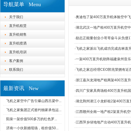
导航菜单 Menu
关于我们
·
奥迪包了架400万直升机体验空中
直升机租赁
·
湖北武汉一地产租400万直升机空
直升机销售
·
励志正能量创业小哥哥奋斗从负债1
直升机喷洒
·
飞机之家派出飞机成功完成吉林直
直升机培训
·
一架400万直升机助阵福建泉州音
客户案例
联系我们
·
飞机之家总经理CEO郭兆荣拥有近
·
浙江嘉兴龙湖地产租两架400万直
最新资讯 New
·
四川广安家具商场租400万直升机
飞机之家空中广告引爆山西吕梁中...
·
湖北荆州潜江小龙虾租2架400万直
飞机之家集团正式签约独家承包运...
·
江西赣州全南一地产租2架直升机空
阳泉一架价值500多万的红色罗...
·
江西萍乡绿地地产出动400万直升
济南一小伙新婚现场，租价值50...